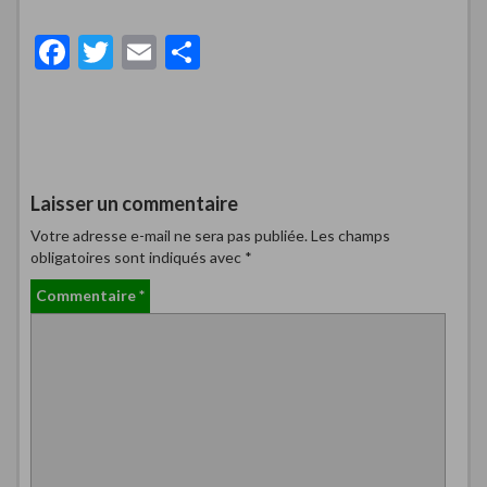
F
T
E
P
ac
w
m
ar
e
itt
ai
ta
b
er
l
g
o
er
Laisser un commentaire
o
Votre adresse e-mail ne sera pas publiée.
Les champs
k
obligatoires sont indiqués avec
*
Commentaire
*