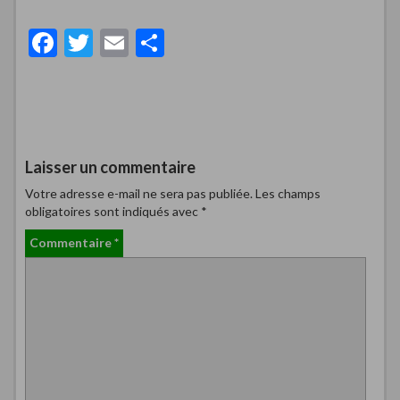
F
T
E
P
ac
w
m
ar
e
itt
ai
ta
b
er
l
g
o
er
Laisser un commentaire
o
Votre adresse e-mail ne sera pas publiée.
Les champs
k
obligatoires sont indiqués avec
*
Commentaire
*