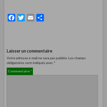
F
T
E
P
ac
w
m
ar
e
itt
ai
ta
b
er
l
g
o
er
Laisser un commentaire
o
Votre adresse e-mail ne sera pas publiée.
Les champs
k
obligatoires sont indiqués avec
*
Commentaire
*