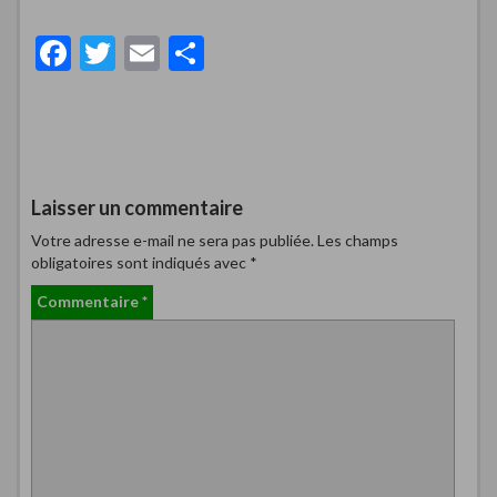
F
T
E
P
ac
w
m
ar
e
itt
ai
ta
b
er
l
g
o
er
Laisser un commentaire
o
Votre adresse e-mail ne sera pas publiée.
Les champs
k
obligatoires sont indiqués avec
*
Commentaire
*