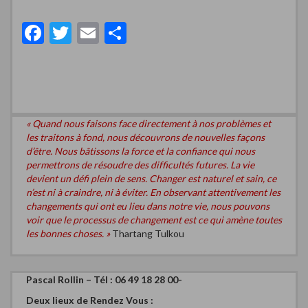
F
T
E
P
ac
w
m
ar
e
itt
ai
ta
b
er
l
g
o
er
« Quand nous faisons face directement à nos problèmes et
o
les traitons à fond, nous découvrons de nouvelles façons
d’être. Nous bâtissons la force et la confiance qui nous
k
permettrons de résoudre des difficultés futures. La vie
devient un défi plein de sens. Changer est naturel et sain, ce
n’est ni à craindre, ni à éviter. En observant attentivement les
changements qui ont eu lieu dans notre vie, nous pouvons
voir que le processus de changement est ce qui amène toutes
les bonnes choses. »
Thartang Tulkou
Pascal Rollin – Tél : 06 49 18 28 00-
Deux
lieux de Rendez Vous :