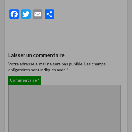
F
T
E
P
ac
w
m
ar
e
itt
ai
ta
b
er
l
g
o
er
Laisser un commentaire
o
Votre adresse e-mail ne sera pas publiée.
Les champs
k
obligatoires sont indiqués avec
*
Commentaire
*