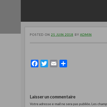
POSTED ON
25 JUIN 2018
BY
ADMIN
F
T
E
P
ac
w
m
ar
e
itt
ai
ta
b
er
l
g
o
er
Laisser un commentaire
o
Votre adresse e-mail ne sera pas publiée.
Les champs